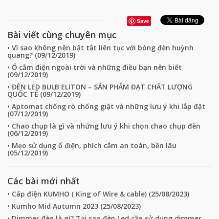
Save
Bài viết cùng chuyên mục
• Vì sao không nên bật tắt liên tục với bóng đèn huỳnh
quang? (
09/12/2019
)
• Ổ cắm điện ngoài trời và những điều bạn nên biết
(
09/12/2019
)
• ĐÈN LED BULB ELITON – SẢN PHẨM ĐẠT CHẤT LƯỢNG
QUỐC TẾ (
09/12/2019
)
• Aptomat chống rò chống giật và những lưu ý khi lắp đặt
(
07/12/2019
)
• Chao chụp là gì và những lưu ý khi chọn chao chụp đèn
(
06/12/2019
)
• Mẹo sử dụng ổ điện, phích cắm an toàn, bền lâu
(
05/12/2019
)
Các bài mới nhất
• Cáp điện KUMHO ( King of Wire & cable) (
25/08/2023
)
• Kumho Mid Autumn 2023 (
25/08/2023
)
• Dimmer đèn là gì? Tại sao đèn Led cần sử dụng dimmer