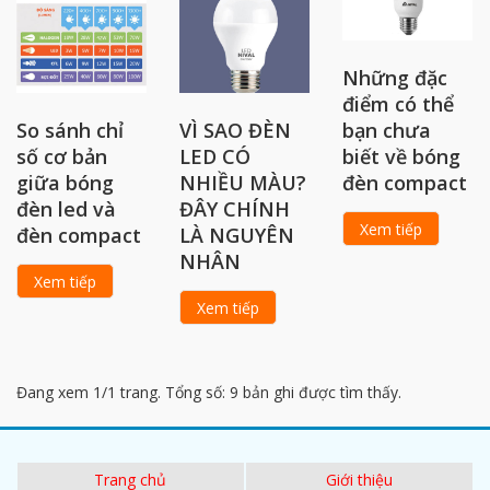
Những đặc
điểm có thể
So sánh chỉ
VÌ SAO ĐÈN
bạn chưa
số cơ bản
LED CÓ
biết về bóng
giữa bóng
NHIỀU MÀU?
đèn compact
đèn led và
ĐÂY CHÍNH
Xem tiếp
đèn compact
LÀ NGUYÊN
NHÂN
Xem tiếp
Xem tiếp
Đang xem 1/1 trang. Tổng số: 9 bản ghi được tìm thấy.
Trang chủ
Giới thiệu