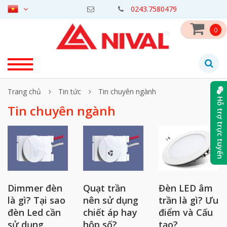
0243.7580479
0
Trang chủ
Tin tức
Tin chuyên ngành
Hỗ trợ trực tuyến
Tin chuyên ngành
Dimmer đèn
Quạt trần
Đèn LED âm
là gì? Tại sao
nên sử dụng
trần là gì? Ưu
đèn Led cần
chiết áp hay
điểm và Cấu
sử dụng
hộp số?
tạo?