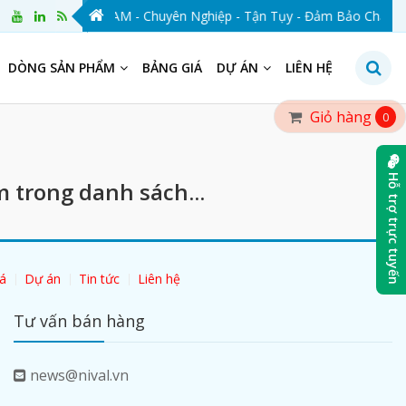
NIVAL VIỆT NAM - Chuyên Nghiệp - Tận Tụy - Đảm Bảo Chất Lượ
DÒNG SẢN PHẨM
BẢNG GIÁ
DỰ ÁN
LIÊN HỆ
Giỏ hàng
0
Hỗ trợ trực tuyến
 trong danh sách...
á
Dự án
Tin tức
Liên hệ
Tư vấn bán hàng
news@nival.vn