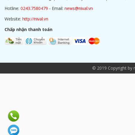
Hotline:
0243.7580479
- Email:
news@nival.vn
Website:
http://nival.vn
Chấp nhận thanh toán
© 2019 Copyright by ni