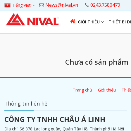
News@nival.vn
0243.7580479
Tiếng Việt
GIỚI THIỆU
THIẾT BỊ Đ
Chưa có sản phẩm n
Trang chủ
Giới thiệu
Thiết
Thông tin liên hệ
CÔNG TY TNHH CHÂU Á LINH
Địa chỉ: Số 378 Lạc long quân, Quận Tây Hồ, Thành phố Hà Nội