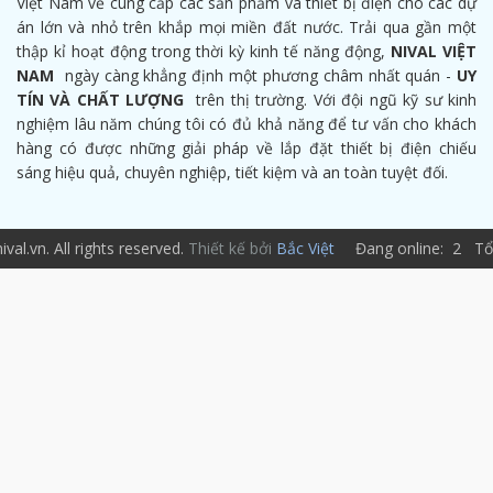
Việt Nam về cung cấp các sản phẩm và thiết bị điện cho các dự
án lớn và nhỏ trên khắp mọi miền đất nước. Trải qua gần một
thập kỉ hoạt động trong thời kỳ kinh tế năng động,
NIVAL VIỆT
NAM
ngày càng khẳng định một phương châm nhất quán -
UY
TÍN VÀ CHẤT LƯỢNG
trên thị trường. Với đội ngũ kỹ sư kinh
nghiệm lâu năm chúng tôi có đủ khả năng để tư vấn cho khách
hàng có được những giải pháp về lắp đặt thiết bị điện chiếu
sáng hiệu quả, chuyên nghiệp, tiết kiệm và an toàn tuyệt đối.
val.vn. All rights reserved.
Thiết kế bởi
Bắc Việt
Đang online: 2 Tổn