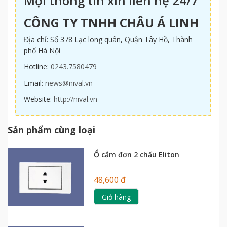
Mọi thông tin xin liên hệ 24/7
CÔNG TY TNHH CHÂU Á LINH
Địa chỉ: Số 378 Lạc long quân, Quận Tây Hồ, Thành
phố Hà Nội
Hotline:
0243.7580479
Email:
news@nival.vn
Website:
http://nival.vn
Sản phẩm cùng loại
Ổ cắm đơn 2 chấu Eliton
48,600 đ
Giỏ hàng