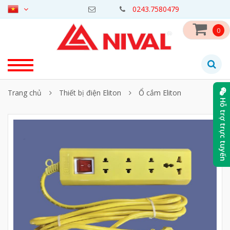
0243.7580479
0
Trang chủ
Thiết bị điện Eliton
Ổ cắm Eliton
Hỗ trợ trực tuyến