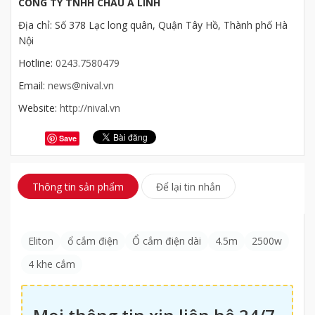
CÔNG TY TNHH CHÂU Á LINH
Địa chỉ: Số 378 Lạc long quân, Quận Tây Hồ, Thành phố Hà
Nội
Hotline:
0243.7580479
Email:
news@nival.vn
Website:
http://nival.vn
Save
Thông tin sản phẩm
Để lại tin nhắn
Eliton
ổ cắm điện
Ổ cắm điện dài
4.5m
2500w
4 khe cắm