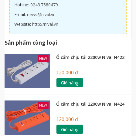
Hotline:
0243.7580479
Email:
news@nival.vn
Website:
http://nival.vn
Sản phẩm cùng loại
Ổ cắm chịu tải 2200w Nival N422
NEW
120,000 đ
Giỏ hàng
Ổ cắm chịu tải 2200w Nival N424
NEW
120,000 đ
Giỏ hàng