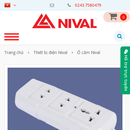
0243.7580479
0
Trang chủ
Thiết bị điện Nival
Ổ cắm Nival
Hỗ trợ trực tuyến