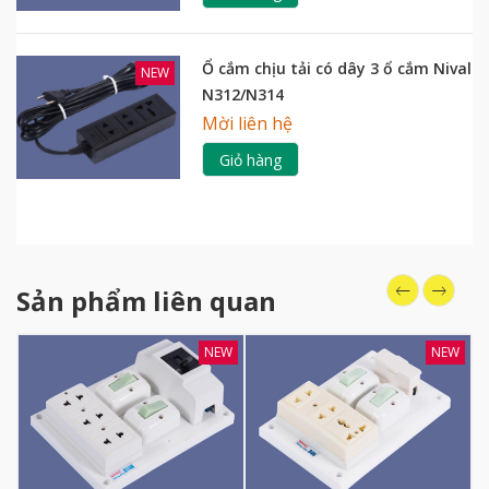
Ổ cắm chịu tải có dây 3 ổ cắm Nival
NEW
N312/N314
Mời liên hệ
Giỏ hàng
Sản phẩm liên quan
NEW
NEW