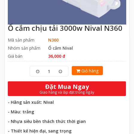
Ổ cắm chịu tải 3000w Nival N360
Mã sản phẩm
N360
Nhóm sản phẩm
Ổ cắm Nival
Giá bán
36,000 đ
Giỏ hàng
Đặt Mua Ngay
Giao hàng và lắp đặt trong ngày
- Hãng sản xuất: Nival
- Màu: trắng
- Nhựa siêu bền thách thức thời gian
- Thiết kế hiện đại, sang trọng