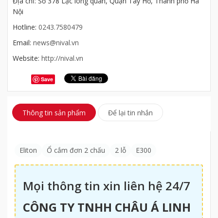
Địa chỉ: Số 378 Lạc long quân, Quận Tây Hồ, Thành phố Hà
Nội
Hotline:
0243.7580479
Email:
news@nival.vn
Website:
http://nival.vn
Save
Thông tin sản phẩm
Để lại tin nhắn
Eliton
Ổ cắm đơn 2 chấu
2 lỗ
E300
Mọi thông tin xin liên hệ 24/7
CÔNG TY TNHH CHÂU Á LINH