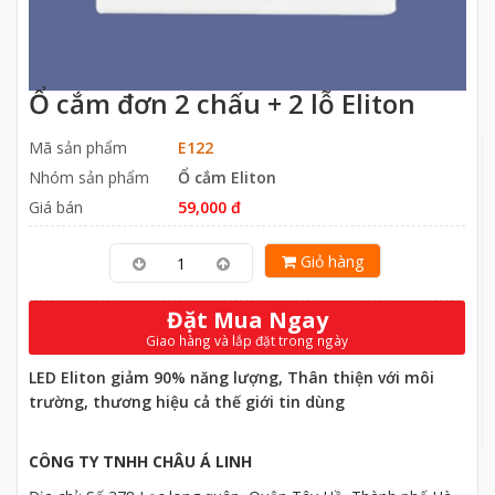
Ổ cắm đơn 2 chấu + 2 lỗ Eliton
Mã sản phẩm
E122
Nhóm sản phẩm
Ổ cắm Eliton
Giá bán
59,000 đ
Giỏ hàng
Đặt Mua Ngay
Giao hàng và lắp đặt trong ngày
LED Eliton giảm 90% năng lượng, Thân thiện với môi
trường, thương hiệu cả thế giới tin dùng
CÔNG TY TNHH CHÂU Á LINH