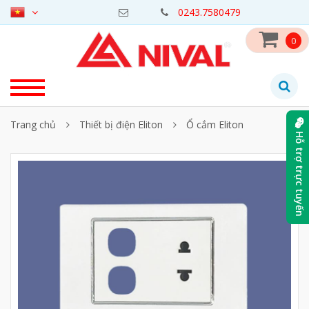
0243.7580479
0
Trang chủ
Thiết bị điện Eliton
Ổ cắm Eliton
Hỗ trợ trực tuyến