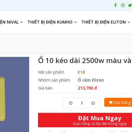
NI
IỆN NIVAL
THIẾT BỊ ĐIỆN KUMHO
THIẾT BỊ ĐIỆN ELITON
Ổ 10 kéo dài 2500w màu và
Mã sản phẩm
E18
Nhóm sản phẩm
Ổ cắm Eliton
Giá bán
213,700 đ
Giỏ hàng
Đặt Mua Ngay
Giao hàng và lắp đặt trong ngày