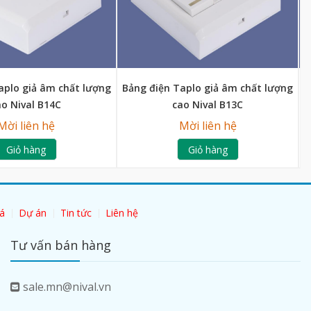
aplo giả âm chất lượng
Bảng điện Taplo giả âm chất lượng
B
ao Nival B14C
cao Nival B13C
Mời liên hệ
Mời liên hệ
Giỏ hàng
Giỏ hàng
á
Dự án
Tin tức
Liên hệ
Tư vấn bán hàng
sale.mn@nival.vn