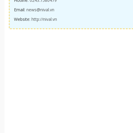
Hotline:
0243.7580479
Email:
news@nival.vn
Website:
http://nival.vn