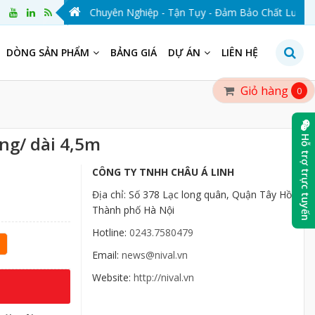
VAL VIỆT NAM - Chuyên Nghiệp - Tận Tụy - Đảm Bảo Chất Lượng - Vì
DÒNG SẢN PHẨM
BẢNG GIÁ
DỰ ÁN
LIÊN HỆ
Giỏ hàng
0
ng/ dài 4,5m
Hỗ trợ trực tuyến
CÔNG TY TNHH CHÂU Á LINH
Địa chỉ: Số 378 Lạc long quân, Quận Tây Hồ,
Thành phố Hà Nội
Hotline:
0243.7580479
Email:
news@nival.vn
Website:
http://nival.vn