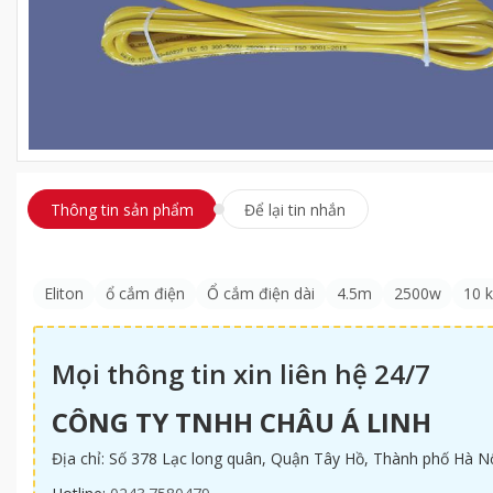
Thông tin sản phẩm
Để lại tin nhắn
Eliton
ổ cắm điện
Ổ cắm điện dài
4.5m
2500w
10 
Mọi thông tin xin liên hệ 24/7
CÔNG TY TNHH CHÂU Á LINH
Địa chỉ: Số 378 Lạc long quân, Quận Tây Hồ, Thành phố Hà N