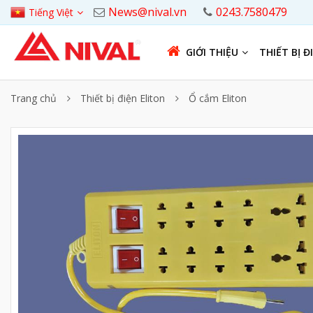
News@nival.vn
0243.7580479
Tiếng Việt
GIỚI THIỆU
THIẾT BỊ Đ
Trang chủ
Thiết bị điện Eliton
Ổ cắm Eliton