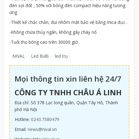
đèn sợi đốt , 50% với bóng đèn compact hiệu năng tương
ứng .
-Thiết kế chắc chắn, đui nhôm mặt bảo vệ bằng mica đục .
-Không chứa thủy ngân, không gây cháy nổ .
-Tuổi thọ bóng cao trên 30000 giờ .
NIVAL
Led Bulb
led trụ
Mọi thông tin xin liên hệ 24/7
CÔNG TY TNHH CHÂU Á LINH
Địa chỉ: Số 378 Lạc long quân, Quận Tây Hồ, Thành
phố Hà Nội
Hotline:
0243.7580479
Email:
news@nival.vn