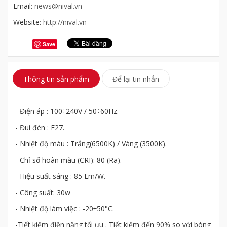
Email:
news@nival.vn
Website:
http://nival.vn
Save
Thông tin sản phẩm
Để lại tin nhắn
- Điện áp : 100÷240V / 50÷60Hz.
- Đui đèn : E27.
- Nhiệt độ màu : Trắng(6500K) / Vàng (3500K).
- Chỉ số hoàn màu (CRI): 80 (Ra).
- Hiệu suất sáng : 85 Lm/W.
- Công suất: 30w
- Nhiệt độ làm việc : -20÷50°C.
-Tiết kiệm điện năng tối ưu . Tiết kiệm đến 90% so với bóng