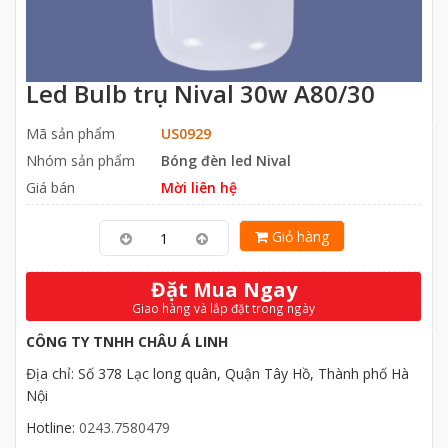
Led Bulb trụ Nival 30w A80/30
Mã sản phẩm
US0929
Nhóm sản phẩm
Bóng đèn led Nival
Giá bán
Mời liên hệ
Giỏ hàng
Đặt Mua Ngay
Giao hàng và lắp đặt trong ngày
CÔNG TY TNHH CHÂU Á LINH
Địa chỉ: Số 378 Lạc long quân, Quận Tây Hồ, Thành phố Hà
Nội
Hotline:
0243.7580479