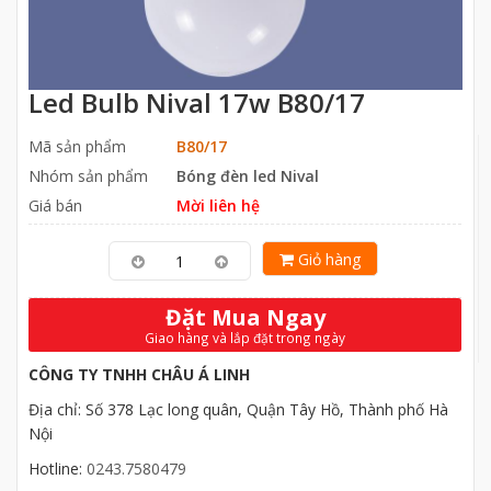
Led Bulb Nival 17w B80/17
Mã sản phẩm
B80/17
Nhóm sản phẩm
Bóng đèn led Nival
Giá bán
Mời liên hệ
Giỏ hàng
Đặt Mua Ngay
Giao hàng và lắp đặt trong ngày
CÔNG TY TNHH CHÂU Á LINH
Địa chỉ: Số 378 Lạc long quân, Quận Tây Hồ, Thành phố Hà
Nội
Hotline:
0243.7580479