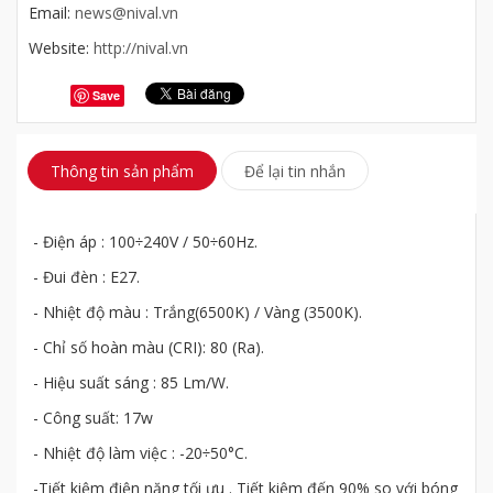
Email:
news@nival.vn
Website:
http://nival.vn
Save
Thông tin sản phẩm
Để lại tin nhắn
- Điện áp : 100÷240V / 50÷60Hz.
- Đui đèn : E27.
- Nhiệt độ màu : Trắng(6500K) / Vàng (3500K).
- Chỉ số hoàn màu (CRI): 80 (Ra).
- Hiệu suất sáng : 85 Lm/W.
- Công suất: 17w
- Nhiệt độ làm việc : -20÷50°C.
-Tiết kiệm điện năng tối ưu . Tiết kiệm đến 90% so với bóng