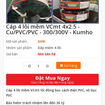
Cáp 4 lõi mềm VCmt 4x2.5 -
Cu/PVC/PVC - 300/300V - Kumho
Mã sản phẩm
849K
Nhóm sản phẩm
Dây mềm 4 lõi
Giá bán
Mời liên hệ
Giỏ hàng
Đặt Mua Ngay
Giao hàng và lắp đặt trong ngày
Cáp 4 lõi mềm VCmt lõi đồng bọc cách điện PVC, vỏ bọc
PVC
Bảo hiểm trách nhiệm lên đến 30 tỷ