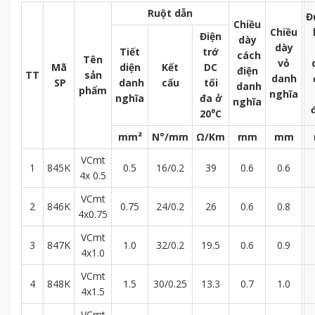
Ruột dẫn
Đ
Chiều
Chiều
Điện
dày
dày
Tiết
trớ
cách
Tên
vỏ
Mã
diện
Kết
DC
điện
TT
sản
danh
SP
danh
cấu
tối
danh
phẩm
nghĩa
nghĩa
đa ở
nghĩa
20⁰C
mm²
N°/mm
Ω/Km
mm
mm
VCmt
1
845K
0.5
16/0.2
39
0.6
0.6
4x 0.5
VCmt
2
846K
0.75
24/0.2
26
0.6
0.8
4x0.75
VCmt
3
847K
1.0
32/0.2
19.5
0.6
0.9
4x1.0
VCmt
4
848K
1.5
30/0.25
13.3
0.7
1.0
4x1.5
VCmt