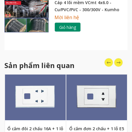
Cáp 4 lõi mềm VCmt 4x6.0 -
Cu/PVC/PVC - 300/300V - Kumho
Mời liên hệ
Giỏ hàng
Sản phẩm liên quan
Ổ cắm đôi 2 chấu 16A + 1 lỗ
Ổ cắm đơn 2 chấu + 1 lỗ E5