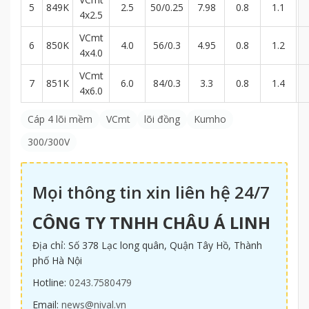
5
849K
2.5
50/0.25
7.98
0.8
1.1
4x2.5
VCmt
6
850K
4.0
56/0.3
4.95
0.8
1.2
4x4.0
VCmt
7
851K
6.0
84/0.3
3.3
0.8
1.4
4x6.0
Cáp 4 lõi mềm
VCmt
lõi đồng
Kumho
300/300V
Mọi thông tin xin liên hệ 24/7
CÔNG TY TNHH CHÂU Á LINH
Địa chỉ: Số 378 Lạc long quân, Quận Tây Hồ, Thành
phố Hà Nội
Hotline:
0243.7580479
Email:
news@nival.vn