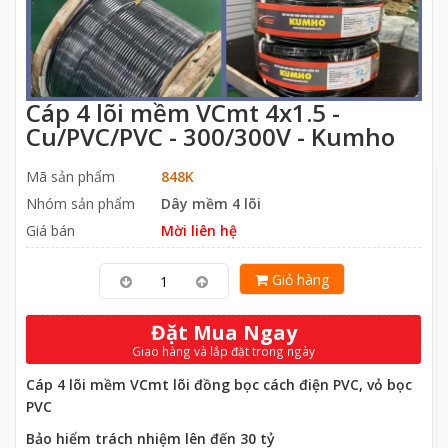
Cáp 4 lõi mềm VCmt 4x1.5 -
Cu/PVC/PVC - 300/300V - Kumho
Mã sản phẩm
848K
Nhóm sản phẩm
Dây mềm 4 lõi
Giá bán
Mời liên hệ
Giỏ hàng
Đặt Mua Ngay
Giao hàng và lắp đặt trong ngày
Cáp 4 lõi mềm VCmt lõi đồng bọc cách điện PVC, vỏ bọc
PVC
Bảo hiểm trách nhiệm lên đến 30 tỷ