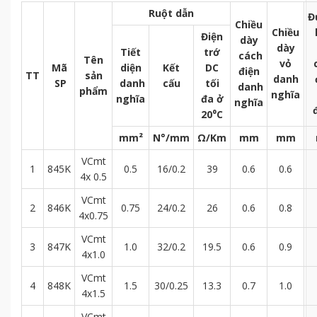
Ruột dẫn
Đ
Chiều
Chiều
Điện
dày
dày
Tiết
trớ
cách
Tên
vỏ
Mã
diện
Kết
DC
điện
TT
sản
danh
SP
danh
cấu
tối
danh
phẩm
nghĩa
nghĩa
đa ở
nghĩa
20⁰C
mm²
N°/mm
Ω/Km
mm
mm
VCmt
1
845K
0.5
16/0.2
39
0.6
0.6
4x 0.5
VCmt
2
846K
0.75
24/0.2
26
0.6
0.8
4x0.75
VCmt
3
847K
1.0
32/0.2
19.5
0.6
0.9
4x1.0
VCmt
4
848K
1.5
30/0.25
13.3
0.7
1.0
4x1.5
VCmt