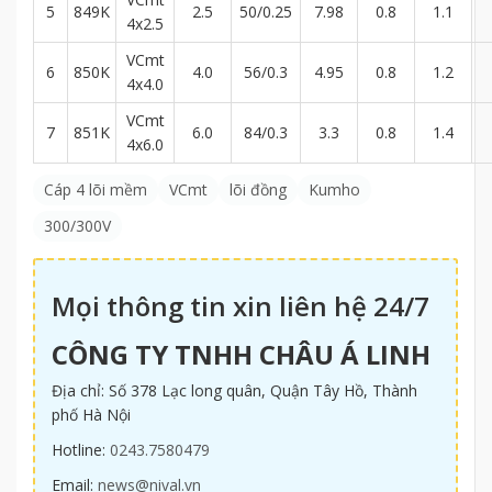
5
849K
2.5
50/0.25
7.98
0.8
1.1
4x2.5
VCmt
6
850K
4.0
56/0.3
4.95
0.8
1.2
4x4.0
VCmt
7
851K
6.0
84/0.3
3.3
0.8
1.4
4x6.0
Cáp 4 lõi mềm
VCmt
lõi đồng
Kumho
300/300V
Mọi thông tin xin liên hệ 24/7
CÔNG TY TNHH CHÂU Á LINH
Địa chỉ: Số 378 Lạc long quân, Quận Tây Hồ, Thành
phố Hà Nội
Hotline:
0243.7580479
Email:
news@nival.vn