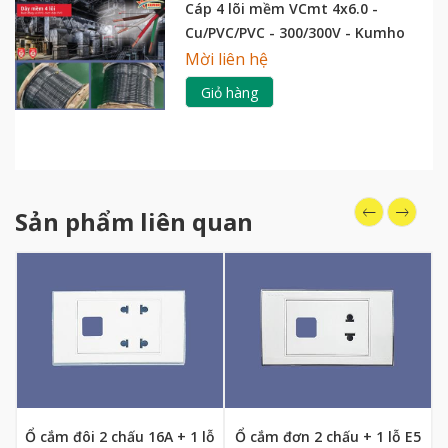
Cáp 4 lõi mềm VCmt 4x6.0 -
Cu/PVC/PVC - 300/300V - Kumho
Mời liên hệ
Giỏ hàng
Sản phẩm liên quan
Ổ cắm đôi 2 chấu 16A + 1 lỗ
Ổ cắm đơn 2 chấu + 1 lỗ E5