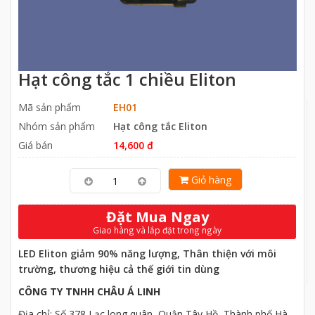
Hạt công tắc 1 chiều Eliton
Mã sản phẩm
EH01
Nhóm sản phẩm
Hạt công tắc Eliton
Giá bán
14,600 đ
Giỏ hàng
Đặt Mua Ngay
Giao hàng và lắp đặt trong ngày
LED Eliton giảm 90% năng lượng, Thân thiện với môi
trường, thương hiệu cả thế giới tin dùng
CÔNG TY TNHH CHÂU Á LINH
Địa chỉ: Số 378 Lạc long quân, Quận Tây Hồ, Thành phố Hà