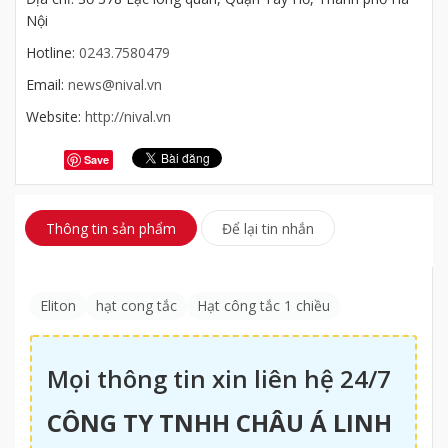
Nội
Hotline:
0243.7580479
Email:
news@nival.vn
Website:
http://nival.vn
Save
Thông tin sản phẩm
Để lại tin nhắn
Eliton
hạt cong tắc
Hạt công tắc 1 chiều
Mọi thông tin xin liên hệ 24/7
CÔNG TY TNHH CHÂU Á LINH