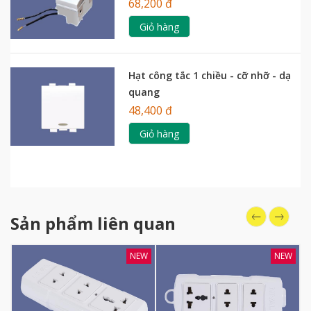
68,200 đ
Giỏ hàng
Hạt công tắc 1 chiều - cỡ nhỡ - dạ
quang
48,400 đ
Giỏ hàng
Sản phẩm liên quan
NEW
NEW