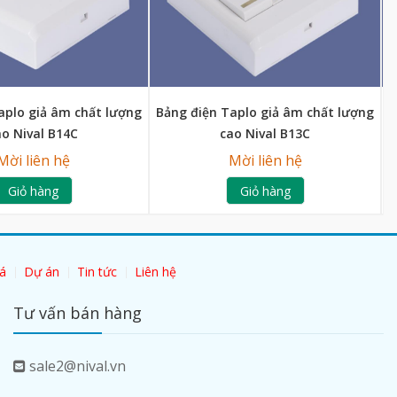
aplo giả âm chất lượng
Bảng điện Taplo giả âm chất lượng
B
ao Nival B14C
cao Nival B13C
Mời liên hệ
Mời liên hệ
Giỏ hàng
Giỏ hàng
á
Dự án
Tin tức
Liên hệ
Tư vấn bán hàng
sale2@nival.vn