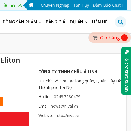
NIVAL VIỆT NAM - Chuyên Nghiệp - Tận Tụy - Đảm Bảo Chất Lượng - 
DÒNG SẢN PHẨM
BẢNG GIÁ
DỰ ÁN
LIÊN HỆ
Giỏ hàng
0
Eliton
Hỗ trợ trực tuyến
CÔNG TY TNHH CHÂU Á LINH
Địa chỉ: Số 378 Lạc long quân, Quận Tây Hồ,
Thành phố Hà Nội
Hotline:
0243.7580479
Email:
news@nival.vn
Website:
http://nival.vn