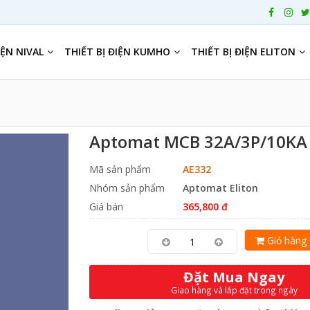
IỆN NIVAL
THIẾT BỊ ĐIỆN KUMHO
THIẾT BỊ ĐIỆN ELITON
Aptomat MCB 32A/3P/10KA 
Mã sản phẩm
AE332
Nhóm sản phẩm
Aptomat Eliton
Giá bán
365,800 đ
Giỏ hàng
Đặt Mua Ngay
Giao hàng và lắp đặt trong ngày