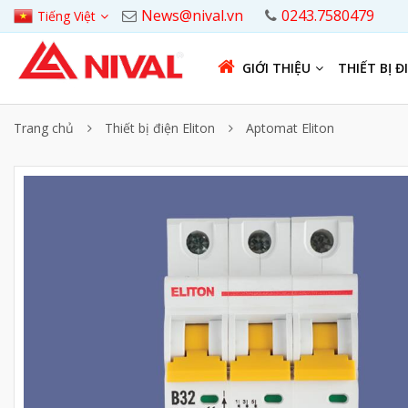
News@nival.vn
0243.7580479
Tiếng Việt
GIỚI THIỆU
THIẾT BỊ Đ
Trang chủ
Thiết bị điện Eliton
Aptomat Eliton