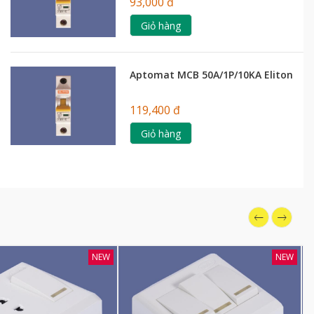
93,000 đ
Giỏ hàng
Aptomat MCB 50A/1P/10KA Eliton
119,400 đ
Giỏ hàng
NEW
NEW