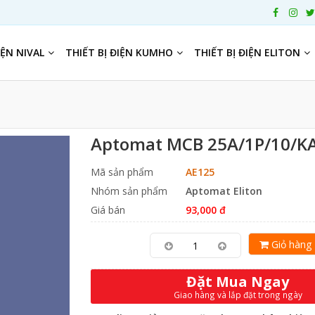
IỆN NIVAL
THIẾT BỊ ĐIỆN KUMHO
THIẾT BỊ ĐIỆN ELITON
Aptomat MCB 25A/1P/10/KA
Mã sản phẩm
AE125
Nhóm sản phẩm
Aptomat Eliton
Giá bán
93,000 đ
Giỏ hàng
Đặt Mua Ngay
Giao hàng và lắp đặt trong ngày