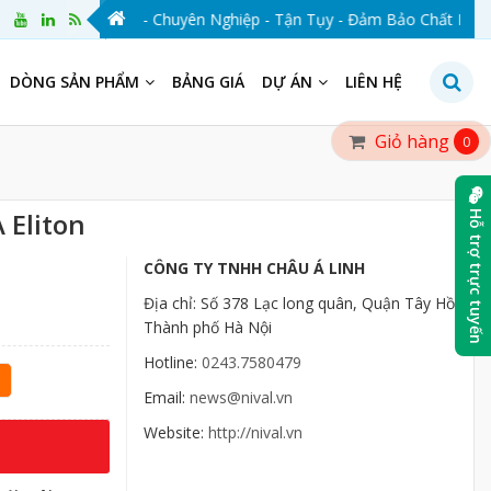
NIVAL VIỆT NAM - Chuyên Nghiệp - Tận Tụy - Đảm Bảo Chất Lượng -
DÒNG SẢN PHẨM
BẢNG GIÁ
DỰ ÁN
LIÊN HỆ
Giỏ hàng
0
 Eliton
Hỗ trợ trực tuyến
CÔNG TY TNHH CHÂU Á LINH
Địa chỉ: Số 378 Lạc long quân, Quận Tây Hồ,
Thành phố Hà Nội
Hotline:
0243.7580479
Email:
news@nival.vn
Website:
http://nival.vn