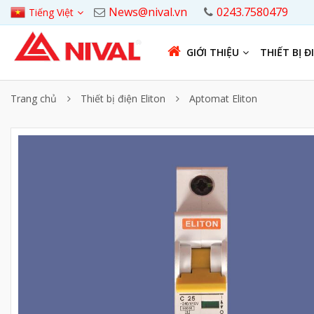
News@nival.vn
0243.7580479
Tiếng Việt
GIỚI THIỆU
THIẾT BỊ Đ
Trang chủ
Thiết bị điện Eliton
Aptomat Eliton