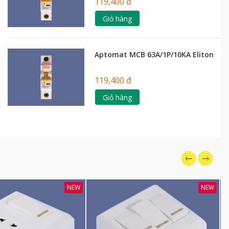
119,400 đ
Giỏ hàng
Aptomat MCB 63A/1P/10KA Eliton
119,400 đ
Giỏ hàng
NEW
NEW