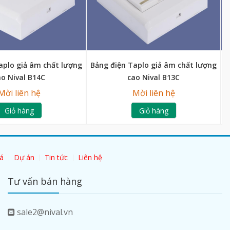
aplo giả âm chất lượng
Bảng điện Taplo giả âm chất lượng
B
ao Nival B14C
cao Nival B13C
Mời liên hệ
Mời liên hệ
Giỏ hàng
Giỏ hàng
á
Dự án
Tin tức
Liên hệ
Tư vấn bán hàng
sale2@nival.vn