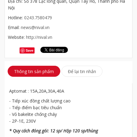
Địa chỉ: Số 378 Lạc long quân, Quận Tây Hồ, Thành phố Hà
Nội
Hotline:
0243.7580479
Email:
news@nival.vn
Website:
http://nival.vn
Save
Thông tin sản phẩm
Để lại tin nhắn
Aptomat : 15A,20A,30A,40A
- Tiếp xúc đồng chất lượng cao
- Tiếp điểm bạc tiêu chuẩn
- Vỏ bakelite chống cháy
- 2P-1E, 230V
* Quy cách đóng gói: 12 sp/ Hộp 120 sp/thùng