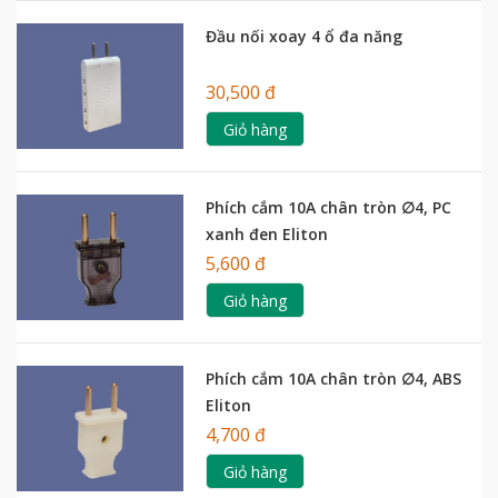
Đầu nối xoay 4 ổ đa năng
30,500 đ
Giỏ hàng
Phích cắm 10A chân tròn ∅4, PC
xanh đen Eliton
5,600 đ
Giỏ hàng
Phích cắm 10A chân tròn ∅4, ABS
Eliton
4,700 đ
Giỏ hàng