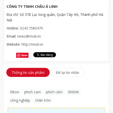
CÔNG TY TNHH CHÂU Á LINH
Địa chỉ: Số 378 Lạc long quân, Quận Tây Hồ, Thành phố Hà
Nội
Hotline:
0243.7580479
Email:
news@nival.vn
Website:
http://nival.vn
Save
Thông tin sản phẩm
Để lại tin nhắn
Eliton
phich cam
phích cắm
3000W
công nghiệp
chân tròn