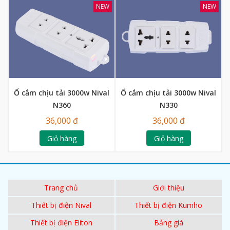
NEW
NEW
Ổ cắm chịu tải 3000w Nival
Ổ cắm chịu tải 3000w Nival
N360
N330
36,000 đ
36,000 đ
Giỏ hàng
Giỏ hàng
Trang chủ
Giới thiệu
Thiết bị điện Nival
Thiết bị điện Kumho
Thiết bị điện Eliton
Bảng giá