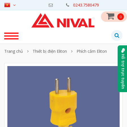
0243.7580479
0
Trang chủ
Thiết bị điện Eliton
Phích cắm Eliton
Hỗ trợ trực tuyến