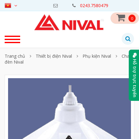
0243.7580479
0
Trang chủ
Thiết bị điện Nival
Phụ kiện Nival
Chao
đèn Nival
Hỗ trợ trực tuyến