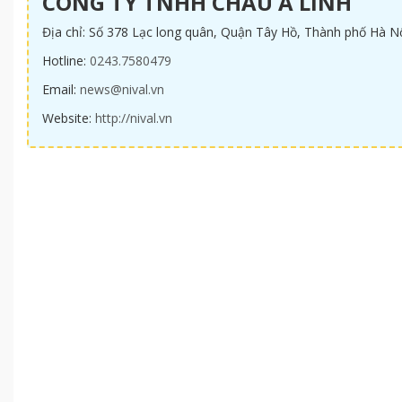
CÔNG TY TNHH CHÂU Á LINH
Địa chỉ: Số 378 Lạc long quân, Quận Tây Hồ, Thành phố Hà N
Hotline:
0243.7580479
Email:
news@nival.vn
Website:
http://nival.vn