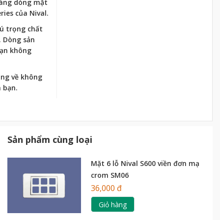
 hàng dòng mặt
ies của Nival.
hú trọng chất
. Dòng sản
ạn không
òng về không
 bạn.
Sản phẩm cùng loại
Mặt 6 lỗ Nival S600 viền đơn mạ
crom SM06
36,000 đ
Giỏ hàng