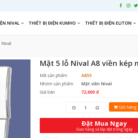
IỆN NIVAL
THIẾT BỊ ĐIỆN KUMHO
THIẾT BỊ ĐIỆN ELITON
 Nival
Mặt 5 lỗ Nival A8 viền kép
Mã sản phẩm
A855
Nhóm sản phẩm
Mặt viền Nival
Giá bán
72,600 đ
Giỏ hàng
Đặt Mua Ngay
Giao hàng và lắp đặt trong ngày