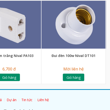
m trắng Nival PA103
Đui đèn 100w Nival DT101
6,700 đ
Mời liên hệ
Giỏ hàng
Giỏ hàng
á
Dự án
Tin tức
Liên hệ