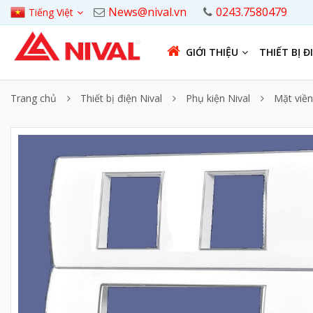
News@nival.vn
0243.7580479
Tiếng Việt
GIỚI THIỆU
THIẾT BỊ Đ
Trang chủ
Thiết bị điện Nival
Phụ kiện Nival
Mặt viền