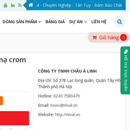
NIVAL VIỆT NAM - Chuyên Nghiệp - Tận Tụy - Đảm Bảo Chất Lượng -
DÒNG SẢN PHẨM
BẢNG GIÁ
DỰ ÁN
LIÊN HỆ
Giỏ hàng
0
 mạ crom
Hỗ trợ trực tuyến
CÔNG TY TNHH CHÂU Á LINH
Địa chỉ: Số 378 Lạc long quân, Quận Tây Hồ,
Thành phố Hà Nội
Hotline:
0243.7580479
Email:
news@nival.vn
Website:
http://nival.vn