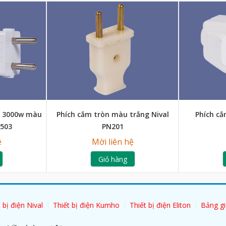
p 3000w màu
Phích cắm tròn màu trắng Nival
Phích cắ
N503
PN201
ệ
Mời liên hệ
Giỏ hàng
 bị điện Nival
Thiết bị điện Kumho
Thiết bị điện Eliton
Bảng gi