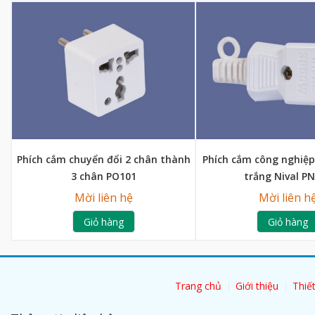
Phích cắm chuyển đổi 2 chân thành
Phích cắm công nghiệ
3 chân PO101
trắng Nival P
Mời liên hệ
Mời liên h
Giỏ hàng
Giỏ hàng
Trang chủ
Giới thiệu
Thiết