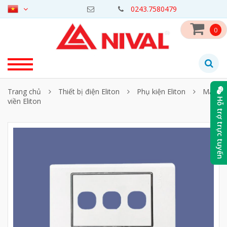
0243.7580479
0
Trang chủ
Thiết bị điện Eliton
Phụ kiện Eliton
Mặt
viền Eliton
Hỗ trợ trực tuyến