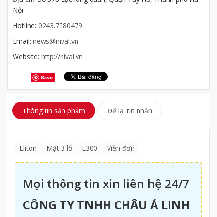
Nội
Hotline:
0243.7580479
Email:
news@nival.vn
Website:
http://nival.vn
Save
Thông tin sản phẩm
Để lại tin nhắn
Eliton
Mặt 3 lỗ
E300
Viền đơn
Mọi thông tin xin liên hệ 24/7
CÔNG TY TNHH CHÂU Á LINH