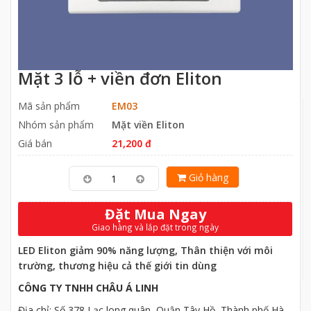
Mặt 3 lỗ + viền đơn Eliton
Mã sản phẩm
EM03
Nhóm sản phẩm
Mặt viền Eliton
Giá bán
21,200 đ
Giỏ hàng
Đặt Mua Ngay
Giao hàng và lắp đặt trong ngày
LED Eliton giảm 90% năng lượng, Thân thiện với môi
trường, thương hiệu cả thế giới tin dùng
CÔNG TY TNHH CHÂU Á LINH
Địa chỉ: Số 378 Lạc long quân, Quận Tây Hồ, Thành phố Hà