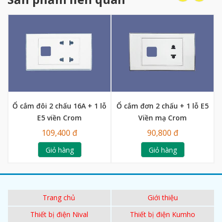
Ổ cắm đôi 2 chấu 16A + 1 lỗ
Ổ cắm đơn 2 chấu + 1 lỗ E5
E5 viền Crom
Viền mạ Crom
109,400 đ
90,800 đ
Giỏ hàng
Giỏ hàng
Trang chủ
Giới thiệu
Thiết bị điện Nival
Thiết bị điện Kumho