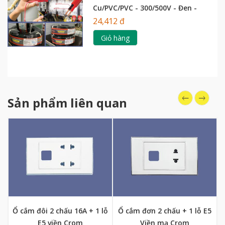
Cu/PVC/PVC - 300/500V - Đen -
Kumho
24,412 đ
Giỏ hàng
Sản phẩm liên quan
Ổ cắm đôi 2 chấu 16A + 1 lỗ
Ổ cắm đơn 2 chấu + 1 lỗ E5
E5 viền Crom
Viền mạ Crom