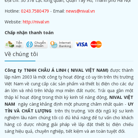
Địa chỉ: Số 378 Lạc long quân, Quận Tây Hồ, Thành phố Hà Nội
Hotline:
0243.7580479
- Email:
news@nival.vn
Website:
http://nival.vn
Chấp nhận thanh toán
Về chúng tôi
Công ty TNHH CHÂU Á LINH ( NIVAL VIỆT NAM)
được thành
lập năm 2003 là một công ty hoạt động có uy tín trên thị trường
Việt Nam về cung cấp các sản phẩm và thiết bị điện cho các dự
án lớn và nhỏ trên khắp mọi miền đất nước. Trải qua gần một
thập kỉ hoạt động trong thời kỳ kinh tế năng động,
NIVAL VIỆT
NAM
ngày càng khẳng định một phương châm nhất quán -
UY
TÍN VÀ CHẤT LƯỢNG
trên thị trường. Với đội ngũ kỹ sư kinh
nghiệm lâu năm chúng tôi có đủ khả năng để tư vấn cho khách
hàng có được những giải pháp về lắp đặt thiết bị điện chiếu
sáng hiệu quả, chuyên nghiệp, tiết kiệm và an toàn tuyệt đối.