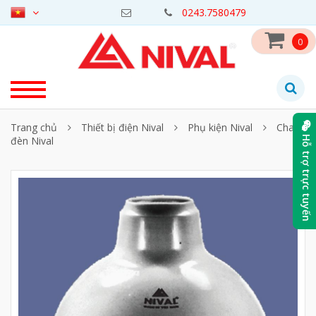
0243.7580479
0
Trang chủ
Thiết bị điện Nival
Phụ kiện Nival
Chao
đèn Nival
Hỗ trợ trực tuyến