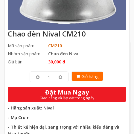
Chao đèn Nival CM210
Mã sản phẩm
CM210
Nhóm sản phẩm
Chao đèn Nival
Giá bán
30,000 đ
Giỏ hàng
Đặt Mua Ngay
Giao hàng và lắp đặt trong ngày
- Hãng sản xuất: Nival
- Mạ Crom
- Thiết kế hiện đại, sang trọng với nhiều kiểu dáng và
kích thước