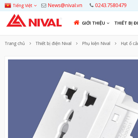
News@nival.vn
0243.7580479
Tiếng Việt
GIỚI THIỆU
THIẾT BỊ Đ
Trang chủ
Thiết bị điện Nival
Phụ kiện Nival
Hạt ổ cắ