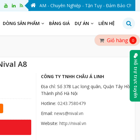
NIVAL VIỆT NAM - Chuyên Nghiệp - Tận Tụy - Đảm Bảo Chất Lượn
DÒNG SẢN PHẨM
BẢNG GIÁ
DỰ ÁN
LIÊN HỆ
Giỏ hàng
0
Nival A8
Hỗ trợ trực tuyến
CÔNG TY TNHH CHÂU Á LINH
Địa chỉ: Số 378 Lạc long quân, Quận Tây Hồ,
Thành phố Hà Nội
Hotline:
0243.7580479
Email:
news@nival.vn
Website:
http://nival.vn