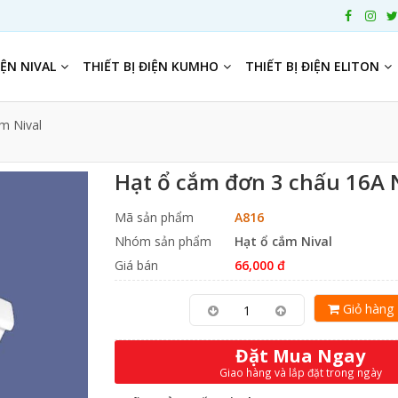
IỆN NIVAL
THIẾT BỊ ĐIỆN KUMHO
THIẾT BỊ ĐIỆN ELITON
m Nival
Hạt ổ cắm đơn 3 chấu 16A 
Mã sản phẩm
A816
Nhóm sản phẩm
Hạt ổ cắm Nival
Giá bán
66,000 đ
Giỏ hàng
Đặt Mua Ngay
Giao hàng và lắp đặt trong ngày