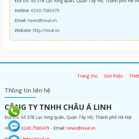
Địa chỉ: Số 378 Lạc long quân, Quận Tây Hồ, Thành phố Hà N
Hotline:
0243.7580479
Email:
news@nival.vn
Website:
http://nival.vn
Trang chủ
Giới thiệu
Thiết
Thông tin liên hệ
CÔNG TY TNHH CHÂU Á LINH
Địa chỉ: Số 378 Lạc long quân, Quận Tây Hồ, Thành phố Hà Nội
Hotline:
0243.7580479
- Email:
news@nival.vn
Website:
http://nival.vn