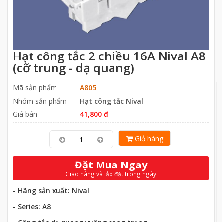
Hạt công tắc 2 chiều 16A Nival A8
(cỡ trung - dạ quang)
Mã sản phẩm
A805
Nhóm sản phẩm
Hạt công tắc Nival
Giá bán
41,800 đ
Giỏ hàng
Đặt Mua Ngay
Giao hàng và lắp đặt trong ngày
- Hãng sản xuất: Nival
- Series: A8