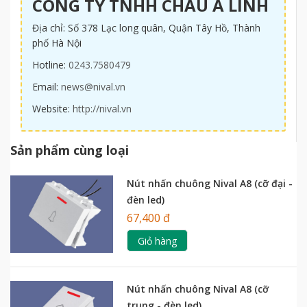
CÔNG TY TNHH CHÂU Á LINH
Địa chỉ: Số 378 Lạc long quân, Quận Tây Hồ, Thành
phố Hà Nội
Hotline:
0243.7580479
Email:
news@nival.vn
Website:
http://nival.vn
Sản phẩm cùng loại
Nút nhấn chuông Nival A8 (cỡ đại -
đèn led)
67,400 đ
Giỏ hàng
Nút nhấn chuông Nival A8 (cỡ
trung - đèn led)