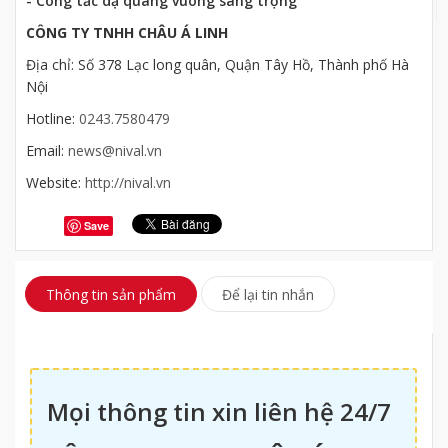
- Công tắc dạ quang vuông sang trọng
CÔNG TY TNHH CHÂU Á LINH
Địa chỉ: Số 378 Lạc long quân, Quận Tây Hồ, Thành phố Hà
Nội
Hotline:
0243.7580479
Email:
news@nival.vn
Website:
http://nival.vn
Save
Thông tin sản phẩm
Để lại tin nhắn
Mọi thông tin xin liên hệ 24/7