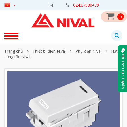
0243.7580479
0
Trang chủ
Thiết bị điện Nival
Phụ kiện Nival
Hạt
công tắc Nival
Hỗ trợ trực tuyến