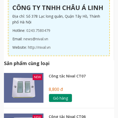
CÔNG TY TNHH CHÂU Á LINH
Địa chỉ: Số 378 Lạc long quân, Quận Tây Hồ, Thành
phố Hà Nội
Hotline:
0243.7580479
Email:
news@nival.vn
Website:
http://nival.vn
Sản phẩm cùng loại
Công tắc Nival CT07
NEW
8,800 đ
Giỏ hàng
Công tắc Nival CT06
NEW