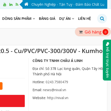
VAL VIỆT NAM - Chuyên Nghiệp - Tận Tụy - Đảm Bảo Chất Lượng - Vì
DÒNG SẢN PHẨM
BẢNG GIÁ
DỰ ÁN
LIÊN HỆ
Giỏ hàng
0
x0.5 - Cu/PVC/PVC-300/300V - Kumho
Hỗ trợ trực tuyến
CÔNG TY TNHH CHÂU Á LINH
Địa chỉ: Số 378 Lạc long quân, Quận Tây Hồ,
Thành phố Hà Nội
Hotline:
0243.7580479
Email:
news@nival.vn
Website:
http://nival.vn