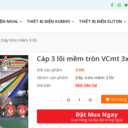
NI
IỆN NIVAL
THIẾT BỊ ĐIỆN KUMHO
THIẾT BỊ ĐIỆN ELITON
Dây tròn mềm 3 lõi
Cáp 3 lõi mềm tròn VCmt 3
Mã sản phẩm
838K
Nhóm sản phẩm
Dây tròn mềm 3 lõi
Giá bán
Mời liên hệ
Giỏ hàng
Đặt Mua Ngay
Giao hàng và lắp đặt trong ngày