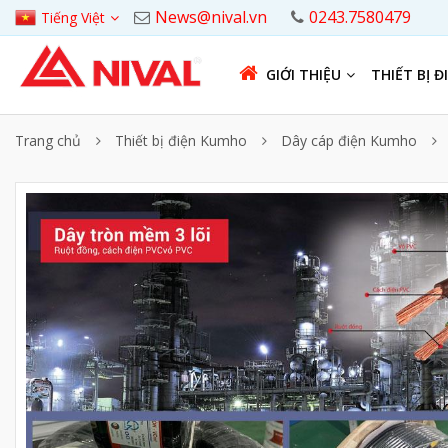
News@nival.vn
0243.7580479
Tiếng Việt
GIỚI THIỆU
THIẾT BỊ Đ
Trang chủ
Thiết bị điện Kumho
Dây cáp điện Kumho