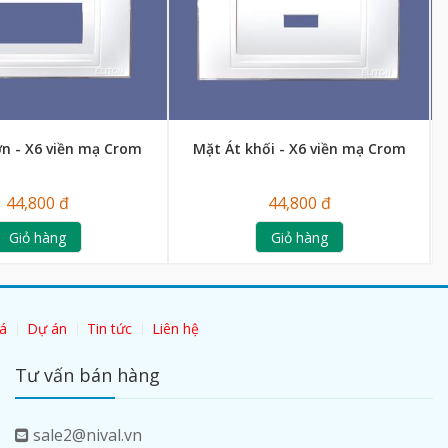
n - X6 viền mạ Crom
Mặt Át khối - X6 viền mạ Crom
H
44,800 đ
44,800 đ
Giỏ hàng
Giỏ hàng
á
Dự án
Tin tức
Liên hệ
Tư vấn bán hàng
sale2@nival.vn