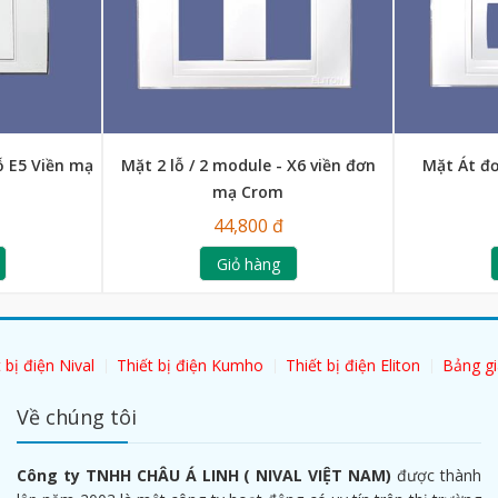
ỗ E5 Viền mạ
Mặt 2 lỗ / 2 module - X6 viền đơn
Mặt Át đơ
mạ Crom
44,800 đ
Giỏ hàng
 bị điện Nival
Thiết bị điện Kumho
Thiết bị điện Eliton
Bảng gi
Về chúng tôi
Công ty TNHH CHÂU Á LINH ( NIVAL VIỆT NAM)
được thành