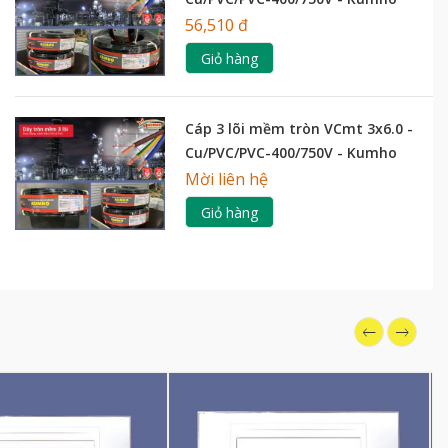
56,510 đ
Giỏ hàng
Cáp 3 lõi mềm tròn VCmt 3x6.0 -
Cu/PVC/PVC-400/750V - Kumho
Mời liên hệ
Giỏ hàng