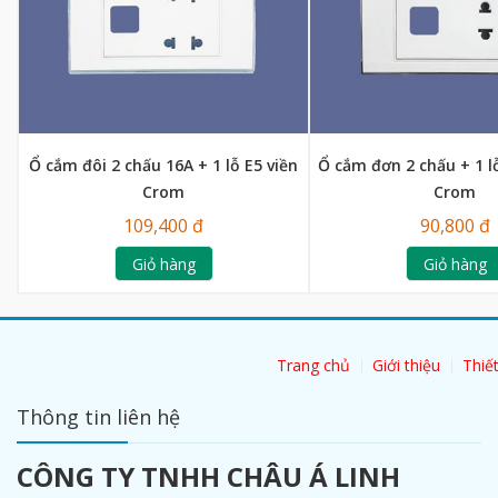
Ổ cắm đôi 2 chấu 16A + 1 lỗ E5 viền
Ổ cắm đơn 2 chấu + 1 l
Crom
Crom
109,400 đ
90,800 đ
Giỏ hàng
Giỏ hàng
Trang chủ
Giới thiệu
Thiết
Thông tin liên hệ
CÔNG TY TNHH CHÂU Á LINH