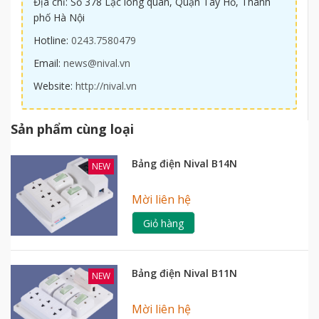
Địa chỉ: Số 378 Lạc long quân, Quận Tây Hồ, Thành
phố Hà Nội
Hotline:
0243.7580479
Email:
news@nival.vn
Website:
http://nival.vn
Sản phẩm cùng loại
Bảng điện Nival B14N
NEW
Mời liên hệ
Giỏ hàng
Bảng điện Nival B11N
NEW
Mời liên hệ